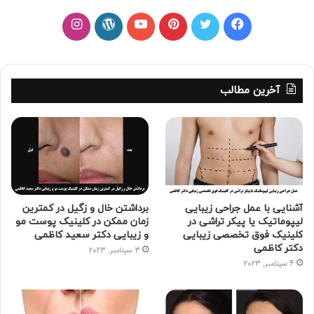
ف
ت
پ
ی
و
ا
ی
و
ی
و
ر
ی
س
ی
ن
ت
د
ن
آخرین مطالب
ب
ی
ت
ی
پ
س
و
ت
ر
و
ر
ت
ک
ر
ی
ب
س
ا
س
گ
آشنایی با عمل جراحی زیبایی
برداشتن خال و زگیل در کمترین
لیپوماتیک یا پیکر تراشی در
زمان ممکن در کلینیک پوست مو
ت
ر
کلینیک فوق تخصصی زیبایی
و زیبایی دکتر سعید کاظمی
دکتر کاظمی
3 سپتامبر, 2023
ا
4 سپتامبر, 2023
م