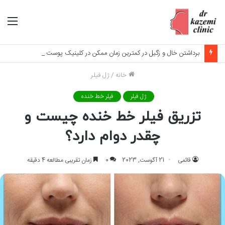
منو
برداشتن خال و زگیل در کمترین زمان ممکن در کلینیک پوست مو و زیبایی دکتر سعید کاظمی
خانه
/
ژل فیلر
ژل فیلر
فیلر خط خنده
تزریق فیلر خط خنده چیست و
چقدر دوام دارد؟
قائمی
21 آگوست, 2023
0
زمان تقریبی مطالعه 4 دقیقه