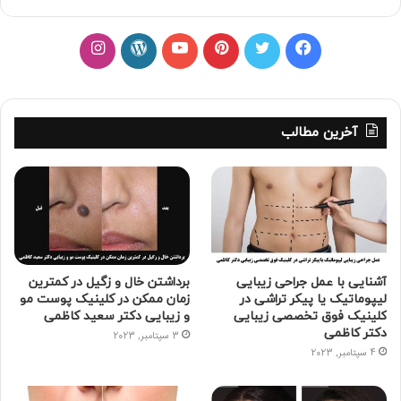
ف
ت
پ
ی
و
ا
ی
و
ی
و
ر
ی
س
ی
ن
ت
د
ن
آخرین مطالب
ب
ی
ت
ی
پ
س
و
ت
ر
و
ر
ت
ک
ر
ی
ب
س
ا
س
گ
آشنایی با عمل جراحی زیبایی
برداشتن خال و زگیل در کمترین
لیپوماتیک یا پیکر تراشی در
زمان ممکن در کلینیک پوست مو
ت
ر
کلینیک فوق تخصصی زیبایی
و زیبایی دکتر سعید کاظمی
دکتر کاظمی
3 سپتامبر, 2023
ا
4 سپتامبر, 2023
م