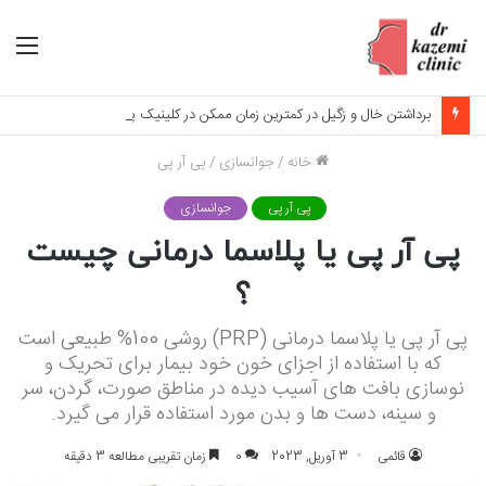
منو
برداشتن خال و زگیل در کمترین زمان ممکن در کلینیک پوست مو و زیبایی دکتر سعید کاظمی
خانه
/
جوانسازی
/
پی آر پی
پی آر پی
جوانسازی
پی آر پی یا پلاسما درمانی چیست
؟
پی آر پی یا پلاسما درمانی (PRP) روشی 100% طبیعی است
که با استفاده از اجزای خون خود بیمار برای تحریک و
نوسازی بافت های آسیب دیده در مناطق صورت، گردن، سر
و سینه، دست ها و بدن مورد استفاده قرار می گیرد.
قائمی
3 آوریل, 2023
0
زمان تقریبی مطالعه 3 دقیقه