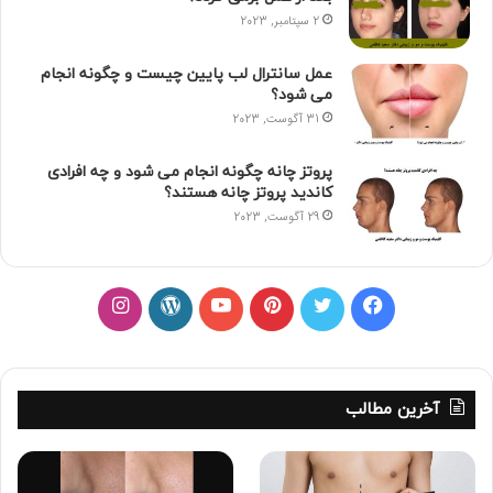
2 سپتامبر, 2023
عمل سانترال لب پایین چیست و چگونه انجام
می شود؟
31 آگوست, 2023
پروتز چانه چگونه انجام می شود و چه افرادی
کاندید پروتز چانه هستند؟
29 آگوست, 2023
ف
ت
پ
ی
و
ا
ی
و
ی
و
ر
ی
س
ی
ن
ت
د
ن
آخرین مطالب
ب
ی
ت
ی
پ
س
و
ت
ر
و
ر
ت