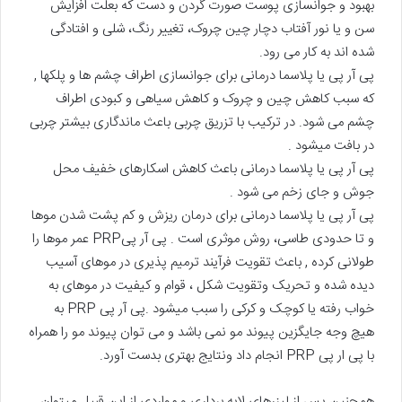
بهبود و جوانسازی پوست صورت گردن و دست که بعلت افزایش
سن و یا نور آفتاب دچار چین چروک، تغییر رنگ، شلی و افتادگی
شده اند به کار می رود.
پی آر پی یا پلاسما درمانی برای جوانسازی اطراف چشم ها و پلکها ,
که سبب کاهش چین و چروک و کاهش سیاهی و کبودی اطراف
چشم می شود. در ترکیب با تزریق چربی باعث ماندگاری بیشتر چربی
در بافت میشود .
پی آر پی یا پلاسما درمانی باعث کاهش اسکارهای خفیف محل
جوش و جای زخم می شود .
پی آر پی یا پلاسما درمانی برای درمان ریزش و کم پشت شدن موها
و تا حدودی طاسی، روش موثری است . پی آر پیPRP عمر موها را
طولانی کرده , باعث تقویت فرآیند ترمیم پذیری در موهای آسیب
دیده شده و تحریک وتقویت شکل ، قوام و کیفیت در موهای به
خواب رفته یا کوچک و کرکی را سبب میشود .پی آر پی PRP به
هیچ وجه جایگزین پیوند مو نمی باشد و می توان پیوند مو را همراه
با پی ار پی PRP انجام داد ونتایج بهتری بدست آورد.
همچنین پس از لیزرهای لایه برداری و مواردی از این قبیل میتوان